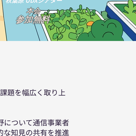
秋葉原 UDXシアター
​本会
参加無料
実務課題を幅広く取り上
野について通信事業者
的な知見の共有を推進