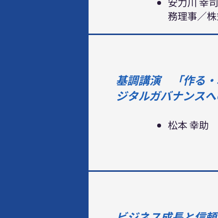
安力川 幸
務理事／株式
基調講演 「作る・
ジタルガバナンスへ
松本 幸助
ビジネス成長と信頼の