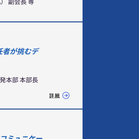
） 副会長 専
任者が挑むデ
発本部 本部長
詳細
代コミュニケー